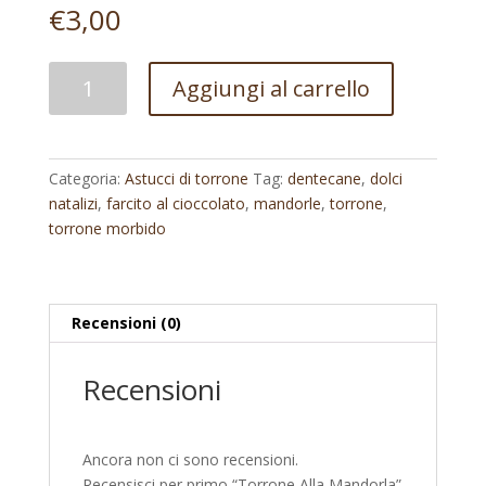
€
3,00
Torrone
Aggiungi al carrello
Alla
Mandorla
quantità
Categoria:
Astucci di torrone
Tag:
dentecane
,
dolci
natalizi
,
farcito al cioccolato
,
mandorle
,
torrone
,
torrone morbido
Recensioni (0)
Recensioni
Ancora non ci sono recensioni.
Recensisci per primo “Torrone Alla Mandorla”